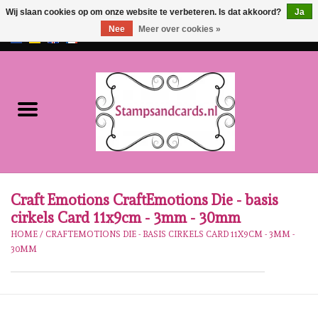
Wij slaan cookies op om onze website te verbeteren. Is dat akkoord?
Ja
Nee
Meer over cookies »
EUR
/
GBP
0 Artikelen - €0,00
Home
NIEUW!!
Pre-order
Karen Burniston
Craft Emotions CraftEmotions Die - basis
cirkels Card 11x9cm - 3mm - 30mm
Crealies
HOME
/
CRAFTEMOTIONS DIE - BASIS CIRKELS CARD 11X9CM - 3MM -
30MM
Workshops
Onze Merken