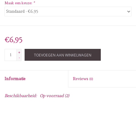
Maak een keuze:
*
Mallen
Stempels
€6,95
Stempelinkt
+
TOEVOEGEN AAN WINKELWAGEN
-
Stempelaccesoires
Informatie
Reviews
(0)
Papier (blokjes) &
Embellishments
Beschikbaarheid:
Op voorraad
(2)
Embellishment/bedeltjes
Mixed Media