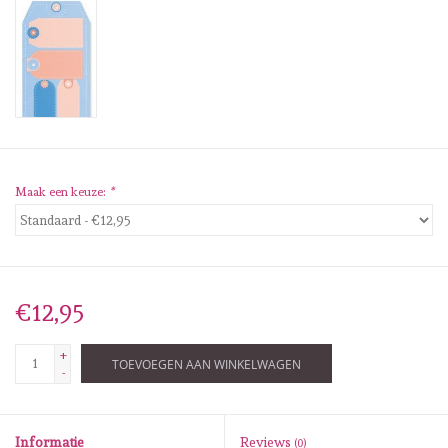
Diversen
Embossingpoeders
Inkleurbenodigdheden
Lint
Maak een keuze:
*
Lijm/ tape
Gereedschap
€12,95
Stansmachine en toebehoren
+
TOEVOEGEN AAN WINKELWAGEN
-
schudmateriaal
Informatie
Reviews
(0)