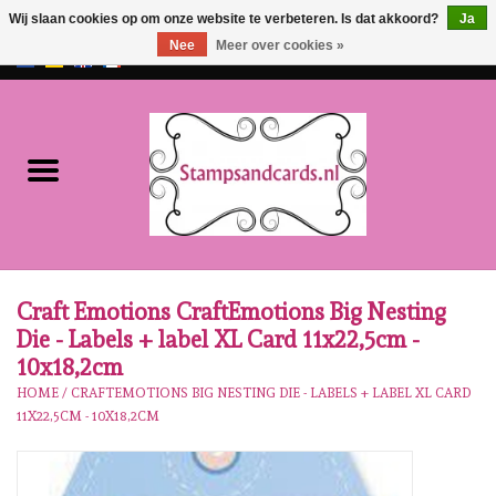
Wij slaan cookies op om onze website te verbeteren. Is dat akkoord?
Ja
Nee
Meer over cookies »
EUR
/
GBP
0 Artikelen - €0,00
Home
NIEUW!!
Pre-order
Karen Burniston
Craft Emotions CraftEmotions Big Nesting
Die - Labels + label XL Card 11x22,5cm -
Crealies
10x18,2cm
HOME
/
CRAFTEMOTIONS BIG NESTING DIE - LABELS + LABEL XL CARD
11X22,5CM - 10X18,2CM
Workshops
Onze Merken