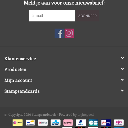
Meld je aan voor onze nieuwsbrief:
Spellbinders
ABONNEER
Dress My Craft
Uniquely Creative
Juffrouw Muis
Klantenservice
Memorybox
Producten
Mijn account
Purple Onion Designs
Stampsandcards
Kleurboeken
© Copyright 2026 Stampsandcards - Powered by
Lightspeed
Cadeaubonnen