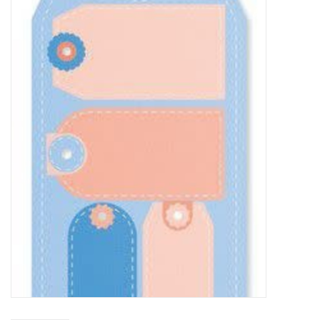
Mallen
Stempels
Stempelinkt
Stempelaccesoires
Papier (blokjes) &
Embellishments
Embellishment/bedeltjes
Mixed Media