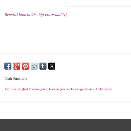
Lesia Zgharda
Beschikbaarheid:
Op voorraad
(1)
Magnolia
Zig Kuretake
OLO Markers
Impronte D'autore
Craft Emotions
Uitverkoop
Aan verlanglijst toevoegen
/
Toevoegen om te vergelijken
/
Afdrukken
Modascrap
Siliconen mal