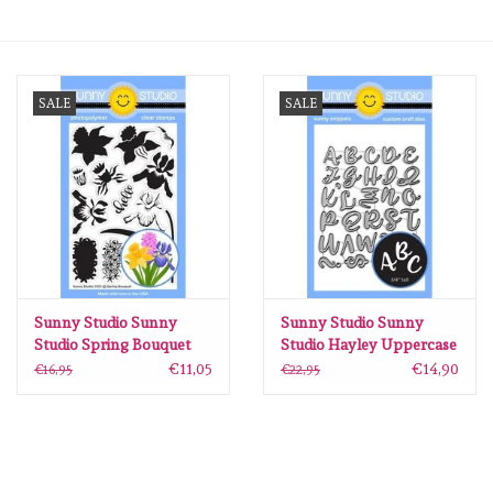
Mallen
SALE
SALE
Stempels
Stempelinkt
Stempelaccesoires
Papier (blokjes) &
Embellishments
Sunny Studio Sunny
Sunny Studio Sunny
Studio Spring Bouquet
Studio Hayley Uppercase
stamps
Alphabet Dies SSDIE-330
€11,05
€14,90
€16,95
€22,95
Embellishment/bedeltjes
Mixed Media