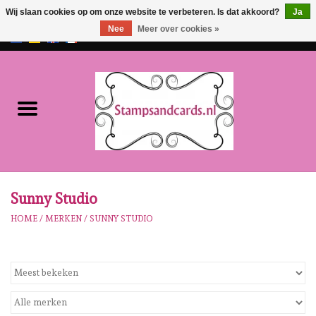
Wij slaan cookies op om onze website te verbeteren. Is dat akkoord?
Ja
Nee
Meer over cookies »
EUR
/
GBP
0 Artikelen - €0,00
Home
NIEUW!!
Pre-order
Karen Burniston
Sunny Studio
HOME
/
MERKEN
/
SUNNY STUDIO
Crealies
Workshops
Onze Merken