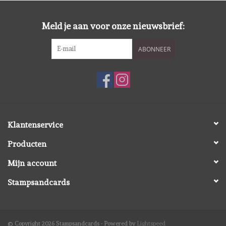
Diversen
Meld je aan voor onze nieuwsbrief:
Embossingpoeders
ABONNEER
Inkleurbenodigdheden
Lint
Lijm/ tape
Klantenservice
Producten
Gereedschap
Mijn account
Stansmachine en toebehoren
Stampsandcards
schudmateriaal
© Copyright 2026 Stampsandcards - Powered by
Lightspeed