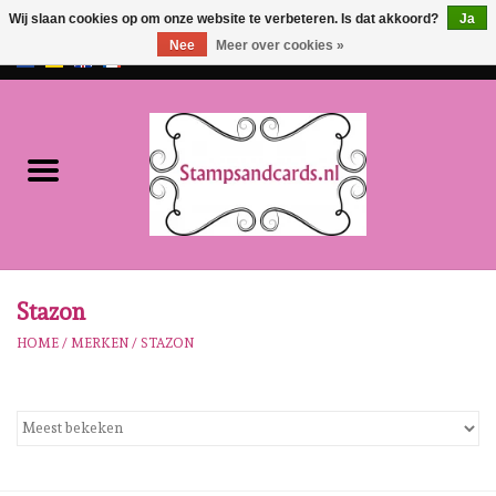
Wij slaan cookies op om onze website te verbeteren. Is dat akkoord?
Ja
Nee
Meer over cookies »
EUR
/
GBP
0 Artikelen - €0,00
Home
NIEUW!!
Pre-order
Karen Burniston
Stazon
HOME
/
MERKEN
/
STAZON
Crealies
Workshops
Onze Merken