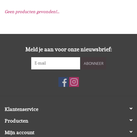
Geen producten gevonden!...
Mallen
Stempels
Stempelinkt
Meld je aan voor onze nieuwsbrief:
ABONNEER
Stempelaccesoires
Papier (blokjes) &
Embellishments
Embellishment/bedeltjes
Klantenservice
Producten
Mixed Media
Mijn account