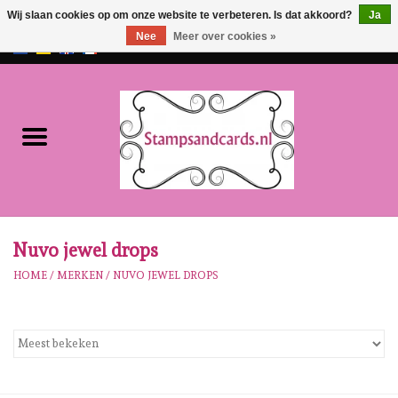
Wij slaan cookies op om onze website te verbeteren. Is dat akkoord?
Ja
Nee
Meer over cookies »
EUR
/
GBP
0 Artikelen - €0,00
Home
NIEUW!!
Pre-order
Karen Burniston
Nuvo jewel drops
HOME
/
MERKEN
/
NUVO JEWEL DROPS
Crealies
Workshops
Onze Merken