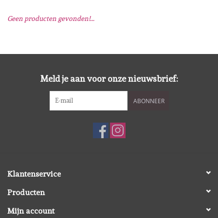
Geen producten gevonden!...
Mallen
Stempels
Stempelinkt
Meld je aan voor onze nieuwsbrief:
ABONNEER
Stempelaccesoires
Papier (blokjes) &
Embellishments
Embellishment/bedeltjes
Klantenservice
Producten
Mixed Media
Mijn account