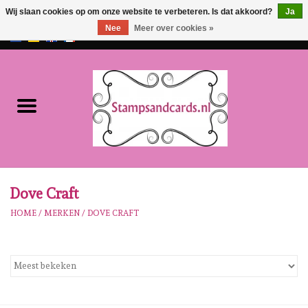
Wij slaan cookies op om onze website te verbeteren. Is dat akkoord?
Ja
Nee
Meer over cookies »
EUR
/
GBP
0 Artikelen - €0,00
Home
NIEUW!!
Pre-order
Karen Burniston
Dove Craft
HOME
/
MERKEN
/
DOVE CRAFT
Crealies
Workshops
Onze Merken