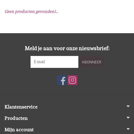
Geen producten gevonden!...
Mallen
Stempels
Stempelinkt
Meld je aan voor onze nieuwsbrief:
ABONNEER
Stempelaccesoires
Papier (blokjes) &
Embellishments
Embellishment/bedeltjes
Klantenservice
Producten
Mixed Media
Mijn account