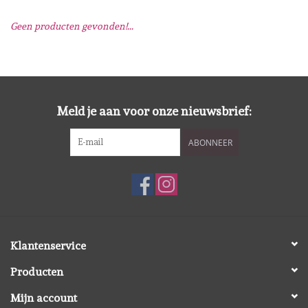
Geen producten gevonden!...
Mallen
Stempels
Stempelinkt
Meld je aan voor onze nieuwsbrief:
ABONNEER
Stempelaccesoires
Papier (blokjes) &
Embellishments
Embellishment/bedeltjes
Klantenservice
Producten
Mixed Media
Mijn account