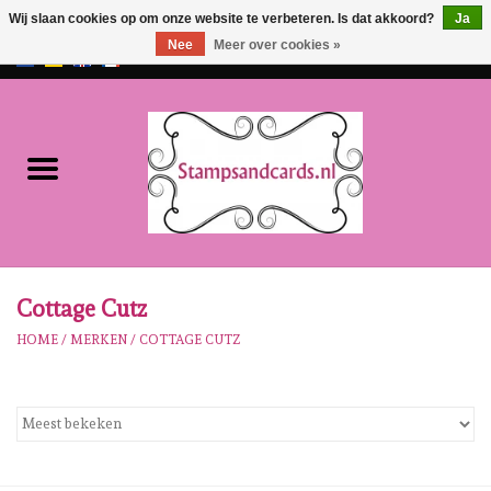
Wij slaan cookies op om onze website te verbeteren. Is dat akkoord?
Ja
Nee
Meer over cookies »
EUR
/
GBP
0 Artikelen - €0,00
Home
NIEUW!!
Pre-order
Karen Burniston
Cottage Cutz
HOME
/
MERKEN
/
COTTAGE CUTZ
Crealies
Workshops
Onze Merken