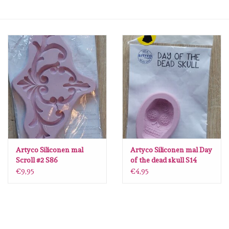
Mallen
Stempels
Stempelinkt
Stempelaccesoires
Papier (blokjes) &
Embellishments
Artyco Siliconen mal
Artyco Siliconen mal Day
Scroll #2 S86
of the dead skull S14
€9,95
€4,95
Embellishment/bedeltjes
Mixed Media