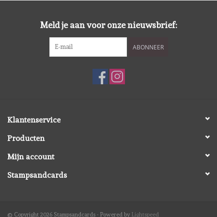
Diversen
Meld je aan voor onze nieuwsbrief:
Embossingpoeders
ABONNEER
Inkleurbenodigdheden
Lint
Lijm/ tape
Klantenservice
Producten
Gereedschap
Mijn account
Stansmachine en toebehoren
Stampsandcards
schudmateriaal
© Copyright 2026 Stampsandcards - Powered by
Lightspeed