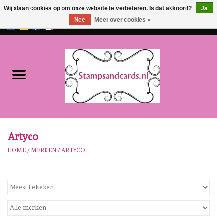
Wij slaan cookies op om onze website te verbeteren. Is dat akkoord?
Ja
Nee
Meer over cookies »
EUR
/
GBP
0 Artikelen - €0,00
Home
NIEUW!!
Pre-order
Karen Burniston
Artyco
HOME
/
MERKEN
/
ARTYCO
Crealies
Workshops
Onze Merken