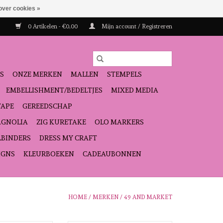
over cookies »
0 Artikelen - €0,00
Mijn account / Registreren
S
ONZE MERKEN
MALLEN
STEMPELS
EMBELLISHMENT/BEDELTJES
MIXED MEDIA
TAPE
GEREEDSCHAP
GNOLIA
ZIG KURETAKE
OLO MARKERS
LBINDERS
DRESS MY CRAFT
IGNS
KLEURBOEKEN
CADEAUBONNEN
HOME
/
MERKEN
/
49 AND MARKET