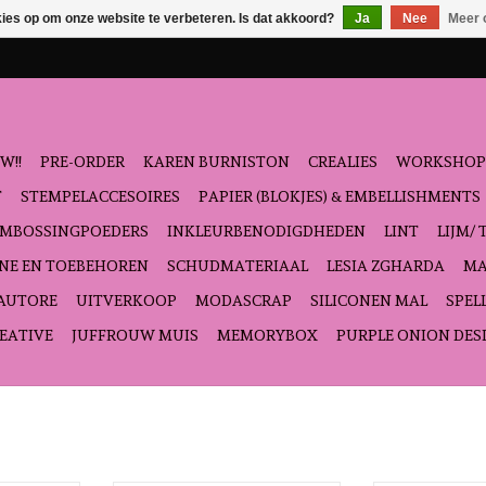
kies op om onze website te verbeteren. Is dat akkoord?
Ja
Nee
Meer 
W!!
PRE-ORDER
KAREN BURNISTON
CREALIES
WORKSHOP
T
STEMPELACCESOIRES
PAPIER (BLOKJES) & EMBELLISHMENTS
EMBOSSINGPOEDERS
INKLEURBENODIGDHEDEN
LINT
LIJM/ 
NE EN TOEBEHOREN
SCHUDMATERIAAL
LESIA ZGHARDA
MA
'AUTORE
UITVERKOOP
MODASCRAP
SILICONEN MAL
SPEL
EATIVE
JUFFROUW MUIS
MEMORYBOX
PURPLE ONION DES