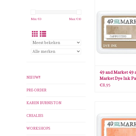
49 and Market 49 and
Ink Pad Cappuc
TOEVOEGEN AAN WI
Min: €
0
Max: €
10
49 and Market 49 
NIEUW!!
Market Dye Ink P
Cappuccino
€8,95
PRE-ORDER
KAREN BURNISTON
49 and Market 49 and
Ink Pad Just Pe
CREALIES
TOEVOEGEN AAN WI
WORKSHOPS