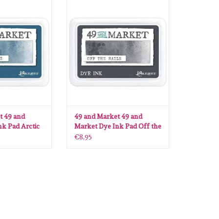
9 and Market Dye
49 and Market 49 and Market Dye
rctic Blitz
Ink Pad Off the Rails
N WINKELWAGEN
TOEVOEGEN AAN WINKELWAGEN
t 49 and
49 and Market 49 and
k Pad Arctic
Market Dye Ink Pad Off the
Rails
€8,95