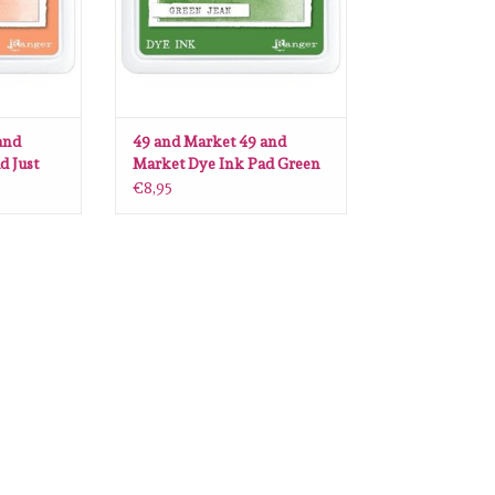
and
49 and Market 49 and
d Just
Market Dye Ink Pad Green
Jean
€8,95