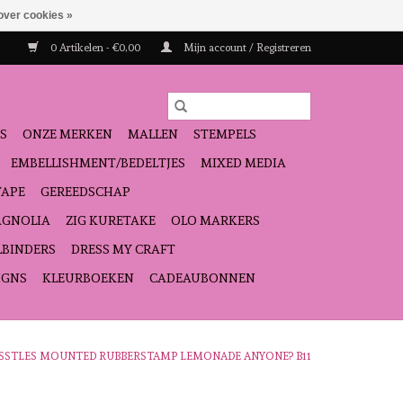
over cookies »
0 Artikelen - €0,00
Mijn account / Registreren
S
ONZE MERKEN
MALLEN
STEMPELS
EMBELLISHMENT/BEDELTJES
MIXED MEDIA
TAPE
GEREEDSCHAP
GNOLIA
ZIG KURETAKE
OLO MARKERS
LBINDERS
DRESS MY CRAFT
IGNS
KLEURBOEKEN
CADEAUBONNEN
WISSTLES MOUNTED RUBBERSTAMP LEMONADE ANYONE? B11