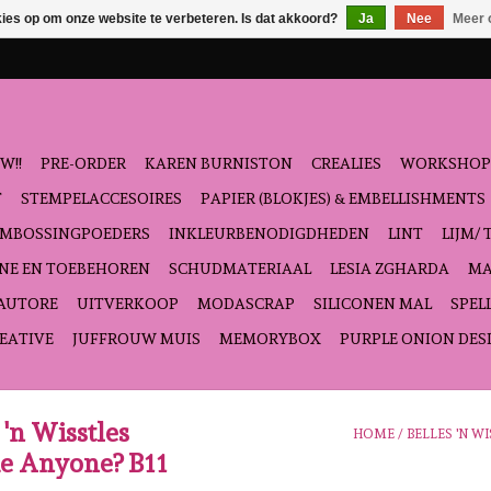
kies op om onze website te verbeteren. Is dat akkoord?
Ja
Nee
Meer 
W!!
PRE-ORDER
KAREN BURNISTON
CREALIES
WORKSHOP
T
STEMPELACCESOIRES
PAPIER (BLOKJES) & EMBELLISHMENTS
EMBOSSINGPOEDERS
INKLEURBENODIGDHEDEN
LINT
LIJM/ 
NE EN TOEBEHOREN
SCHUDMATERIAAL
LESIA ZGHARDA
MA
'AUTORE
UITVERKOOP
MODASCRAP
SILICONEN MAL
SPEL
EATIVE
JUFFROUW MUIS
MEMORYBOX
PURPLE ONION DES
 'n Wisstles
HOME
/
BELLES 'N 
e Anyone? B11