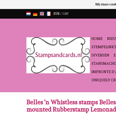
Wij slaan coo
EUR
/
GBP
HOME
NIEU
STEMPELINK
DIVERSEN
STANSMACHI
IMPRONTE D
UNIQUELY CR
Belles 'n Whistless stamps Belles
mounted Rubberstamp Lemonad