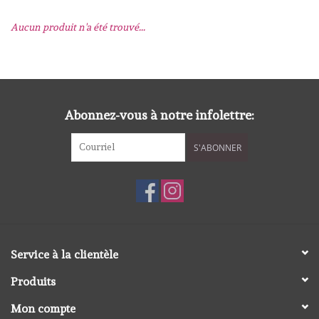
Aucun produit n'a été trouvé...
mallen
Stempels
stempelinkt
Abonnez-vous à notre infolettre:
S'ABONNER
stempelaccesoires
papier (blokjes) &
embellishments
Embellishment/bedeltjes
Service à la clientèle
Produits
Mixed Media
Mon compte