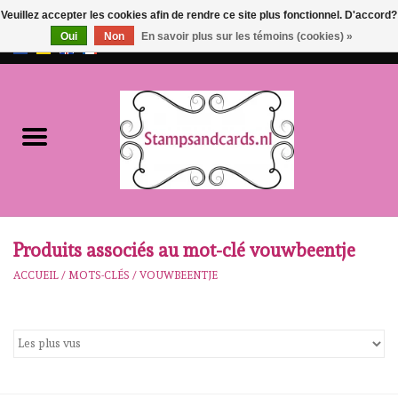
Veuillez accepter les cookies afin de rendre ce site plus fonctionnel. D'accord?
Oui
Non
En savoir plus sur les témoins (cookies) »
EUR
/
GBP
0 Articles - €0,00
Accueil
NOUVEAU!!
pre-order
Karen Burniston
Produits associés au mot-clé vouwbeentje
ACCUEIL
/
MOTS-CLÉS
/
VOUWBEENTJE
Crealies
workshops
Notre Marques