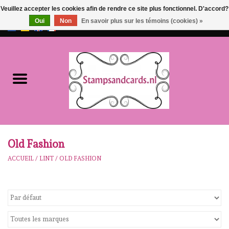
Veuillez accepter les cookies afin de rendre ce site plus fonctionnel. D'accord?
Oui
Non
En savoir plus sur les témoins (cookies) »
EUR
/
GBP
0 Articles - €0,00
Accueil
NOUVEAU!!
pre-order
Karen Burniston
Old Fashion
ACCUEIL
/
LINT
/
OLD FASHION
Crealies
workshops
Notre Marques