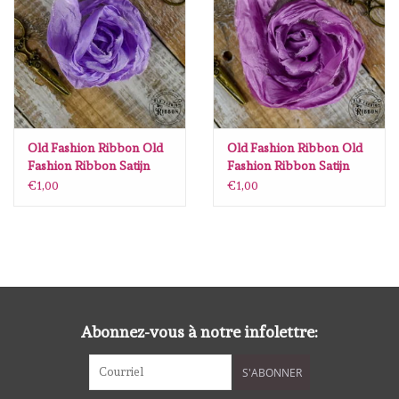
diversen
embossingpoeders
inkleurbenodigdheden
Old Fashion Ribbon Old
Old Fashion Ribbon Old
Lint
Fashion Ribbon Satijn
Fashion Ribbon Satijn
Lavender OLDSB32
Peony OLDSB49
€1,00
€1,00
Lijm/ tape
gereedschap
stansmachine en toebehoren
Abonnez-vous à notre infolettre:
schudmateriaal
S'ABONNER