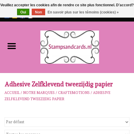
Veuillez accepter les cookies afin de rendre ce site plus fonctionnel. D'accord?
Oui
Non
En savoir plus sur les témoins (cookies) »
EUR
/
GBP
0 Articles - €0,00
Accueil
NOUVEAU!!
pre-order
Karen Burniston
Adhesive Zelfklevend tweezijdig papier
ACCUEIL
/
NOTRE MARQUES
/
CRAFTEMOTIONS
/
ADHESIVE
Crealies
ZELFKLEVEND TWEEZIJDIG PAPIER
workshops
Notre Marques