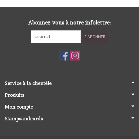
diversen
embossingpoeders
Abonnez-vous à notre infolettre:
S'ABONNER
inkleurbenodigdheden
Lint
Lijm/ tape
Service à la clientèle
gereedschap
Produits
Mon compte
stansmachine en toebehoren
Stampsandcards
schudmateriaal