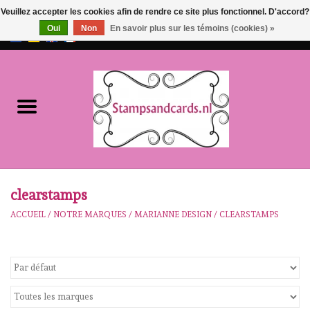
Veuillez accepter les cookies afin de rendre ce site plus fonctionnel. D'accord?
Oui
Non
En savoir plus sur les témoins (cookies) »
EUR
/
GBP
0 Articles - €0,00
Accueil
NOUVEAU!!
pre-order
Karen Burniston
clearstamps
ACCUEIL
/
NOTRE MARQUES
/
MARIANNE DESIGN
/
CLEARSTAMPS
Crealies
workshops
Notre Marques