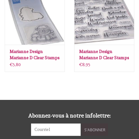
diversen
embossingpoeders
inkleurbenodigdheden
Marianne Design
Marianne Design
Lint
Marianne D Clear Stamps
Marianne D Clear Stamps
& dies Sneeuw panda
Wensen voor u (NL)
€5,80
€8,95
CS1140 stamp 5050mm,
CS1141 20 pcs, 110150mm,
Lijm/ tape
5152mm
NL/Dutch
gereedschap
stansmachine en toebehoren
Abonnez-vous à notre infolettre:
schudmateriaal
S'ABONNER