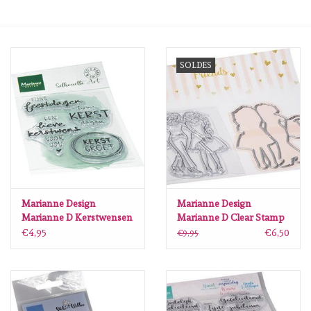
mallen
SOLDES
Stempels
stempelinkt
stempelaccesoires
papier (blokjes) &
embellishments
Marianne Design
Marianne Design
Marianne D Kerstwensen
Marianne D Clear Stamp
by Kaertjes & Co CS1182
& Die set - Friends CS1094
€4,95
€6,50
€9,95
Embellishment/bedeltjes
150x150mm
Mixed Media