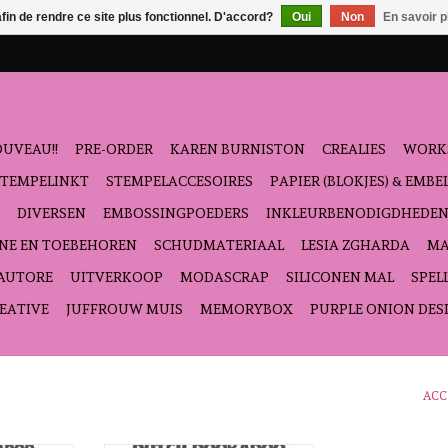
afin de rendre ce site plus fonctionnel. D'accord?
Oui
Non
En savoir p
UVEAU!!
PRE-ORDER
KAREN BURNISTON
CREALIES
WORK
STEMPELINKT
STEMPELACCESOIRES
PAPIER (BLOKJES) & EMB
DIVERSEN
EMBOSSINGPOEDERS
INKLEURBENODIGDHEDE
NE EN TOEBEHOREN
SCHUDMATERIAAL
LESIA ZGHARDA
MA
'AUTORE
UITVERKOOP
MODASCRAP
SILICONEN MAL
SPEL
EATIVE
JUFFROUW MUIS
MEMORYBOX
PURPLE ONION DES
ACC