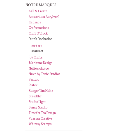
NOTRE MARQUES
Aall & Create
Amsterdam Acrylverf
Cadence
Craftemotions
Craft O'Clock
Dutch Doobadoo
card art
shape art
Joy Crafts
Marianne Design
Nellie's choice
Nuvo by Tonic Studios
Pentart
Piatek
Ranger Tim Holtz
Staedtler
Studio Light
Sunny Studio
Time for Tea Design
Vaessen Creative
Whimsy Stamps