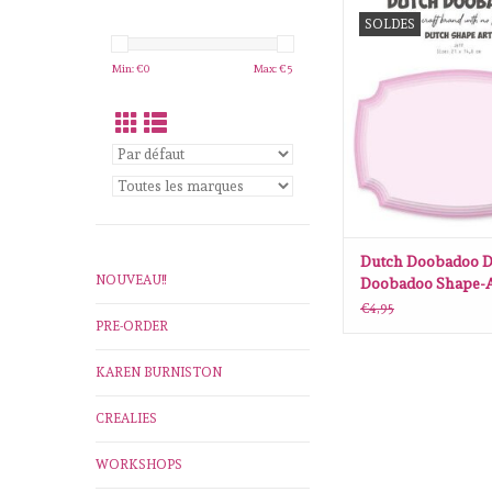
Dutch Doobadoo Dutc
SOLDES
Shape-Art Jeff A5 47
AJOUTER AU P
Min: €
0
Max: €
5
Dutch Doobadoo D
NOUVEAU!!
Doobadoo Shape-Ar
A5 470.784.241
€4,95
PRE-ORDER
KAREN BURNISTON
CREALIES
WORKSHOPS