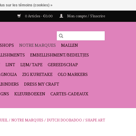
lus sur les témoins (cookies) »
0 Articles - €0,00
Mon compte / S'inscrire
SHOPS
NOTRE MARQUES
MALLEN
ELLISHMENTS
EMBELLISHMENT/BEDELTJES
N
LINT
LIJM/ TAPE
GEREEDSCHAP
GNOLIA
ZIG KURETAKE
OLO MARKERS
LBINDERS
DRESS MY CRAFT
IGNS
KLEURBOEKEN
CARTES-CADEAUX
UEIL
/
NOTRE MARQUES
/
DUTCH DOOBADOO
/
SHAPE ART