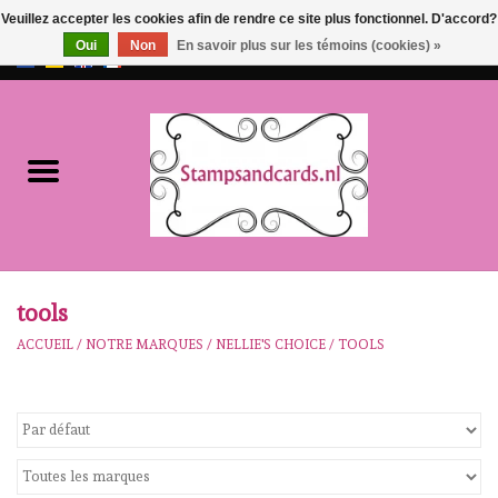
Veuillez accepter les cookies afin de rendre ce site plus fonctionnel. D'accord?
Oui
Non
En savoir plus sur les témoins (cookies) »
EUR
/
GBP
0 Articles - €0,00
Accueil
NOUVEAU!!
pre-order
Karen Burniston
tools
ACCUEIL
/
NOTRE MARQUES
/
NELLIE'S CHOICE
/
TOOLS
Crealies
workshops
Notre Marques