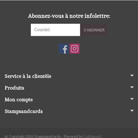
diversen
Abonnez-vous à notre infolettre:
embossingpoeders
S'ABONNER
inkleurbenodigdheden
Lint
Lijm/ tape
Service à la clientèle
Produits
gereedschap
Mon compte
stansmachine en toebehoren
Stampsandcards
schudmateriaal
© Copyright 2026 Stampsandcards - Powered by
Lightspeed