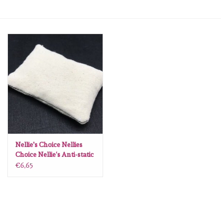
mallen
Stempels
stempelinkt
stempelaccesoires
papier (blokjes) &
embellishments
Nellie's Choice Nellies
Choice Nellie‘s Anti-static
tool NAST001
€6,65
Embellishment/bedeltjes
Mixed Media