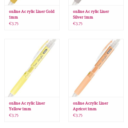
Lesia Zgharda
online Ac rylic Liner Gold
online Ac rylic Liner
1mm
Silver 1mm
Magnolia
€3,75
€3,75
Zig Kuretake
OLO Markers
Impronte D'autore
Uitverkoop
Modascrap
online Ac rylic Liner
online Acrylic Liner
Yellow 1mm
Apricot 1mm
Siliconen mal
€3,75
€3,75