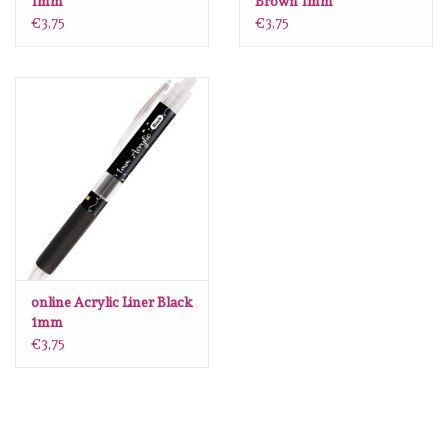
1mm
Brown 1mm
€3,75
€3,75
online Acrylic Liner Black
1mm
€3,75