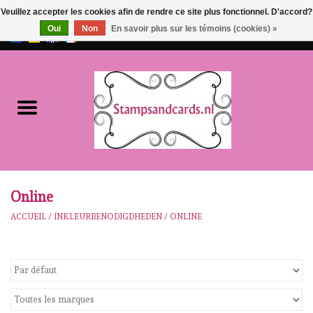
Veuillez accepter les cookies afin de rendre ce site plus fonctionnel. D'accord?
Oui
Non
En savoir plus sur les témoins (cookies) »
EUR
/
GBP
0 Articles - €0,00
Accueil
NOUVEAU!!
pre-order
Karen Burniston
Online
ACCUEIL
/
INKLEURBENODIGDHEDEN
/
ONLINE
Crealies
workshops
Notre Marques