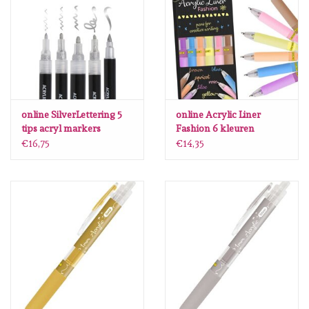
diversen
embossingpoeders
inkleurbenodigdheden
online SilverLettering 5
online Acrylic Liner
Lint
tips acryl markers
Fashion 6 kleuren
€16,75
€14,35
Lijm/ tape
gereedschap
stansmachine en toebehoren
schudmateriaal