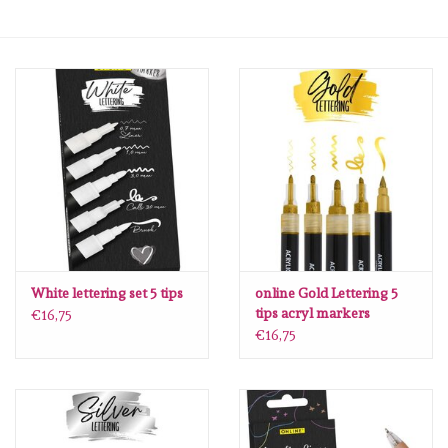
mallen
Stempels
stempelinkt
stempelaccesoires
papier (blokjes) &
embellishments
White lettering set 5 tips
online Gold Lettering 5
tips acryl markers
€16,75
€16,75
Embellishment/bedeltjes
Mixed Media