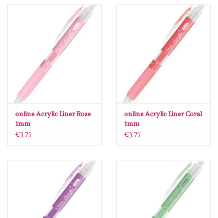
Spellbinders
Dress My Craft
Uniquely Creative
Juffrouw Muis
Memorybox
online Acrylic Liner Rose
online Acrylic Liner Coral
1mm
1mm
€3,75
€3,75
Purple Onion Designs
Kleurboeken
Cartes-cadeaux