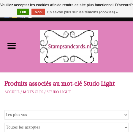
Veuillez accepter les cookies afin de rendre ce site plus fonctionnel. D'accord?
Oui
Non
En savoir plus sur les témoins (cookies) »
EUR
/
GBP
0 Articles - €0,00
Accueil
NOUVEAU!!
pre-order
Karen Burniston
Produits associés au mot-clé Studo Light
ACCUEIL
/
MOTS-CLÉS
/
STUDO LIGHT
Crealies
workshops
Notre Marques