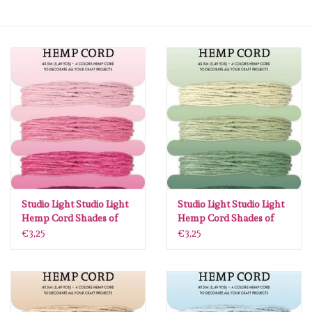
mallen
Stempels
stempelinkt
stempelaccesoires
papier (blokjes) &
embellishments
Studio Light Studio Light
Studio Light Studio Light
Hemp Cord Shades of
Hemp Cord Shades of
pink Consumables nr.07
green Consumables
€3,25
€3,25
Embellishment/bedeltjes
SL-ES-RIB07
nr.08 SL-ES-RIB08
85x141x10mm
85x141x10mm
Mixed Media