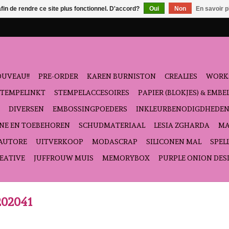
afin de rendre ce site plus fonctionnel. D'accord?
Oui
Non
En savoir p
UVEAU!!
PRE-ORDER
KAREN BURNISTON
CREALIES
WORK
STEMPELINKT
STEMPELACCESOIRES
PAPIER (BLOKJES) & EMB
DIVERSEN
EMBOSSINGPOEDERS
INKLEURBENODIGDHEDE
NE EN TOEBEHOREN
SCHUDMATERIAAL
LESIA ZGHARDA
MA
'AUTORE
UITVERKOOP
MODASCRAP
SILICONEN MAL
SPEL
EATIVE
JUFFROUW MUIS
MEMORYBOX
PURPLE ONION DES
202041