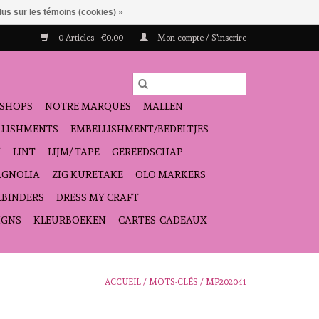
lus sur les témoins (cookies) »
0 Articles - €0,00
Mon compte / S'inscrire
SHOPS
NOTRE MARQUES
MALLEN
ELLISHMENTS
EMBELLISHMENT/BEDELTJES
N
LINT
LIJM/ TAPE
GEREEDSCHAP
GNOLIA
ZIG KURETAKE
OLO MARKERS
LBINDERS
DRESS MY CRAFT
IGNS
KLEURBOEKEN
CARTES-CADEAUX
ACCUEIL
/
MOTS-CLÉS
/
MP202041