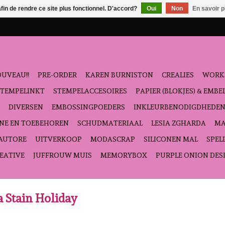
afin de rendre ce site plus fonctionnel. D'accord?
Oui
Non
En savoir p
UVEAU!!
PRE-ORDER
KAREN BURNISTON
CREALIES
WORK
STEMPELINKT
STEMPELACCESOIRES
PAPIER (BLOKJES) & EMB
DIVERSEN
EMBOSSINGPOEDERS
INKLEURBENODIGDHEDE
NE EN TOEBEHOREN
SCHUDMATERIAAL
LESIA ZGHARDA
MA
'AUTORE
UITVERKOOP
MODASCRAP
SILICONEN MAL
SPEL
EATIVE
JUFFROUW MUIS
MEMORYBOX
PURPLE ONION DES
a Stain Holiday