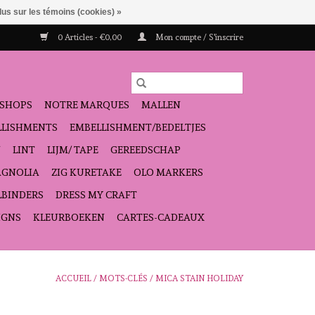
lus sur les témoins (cookies) »
0 Articles - €0,00
Mon compte / S'inscrire
SHOPS
NOTRE MARQUES
MALLEN
ELLISHMENTS
EMBELLISHMENT/BEDELTJES
N
LINT
LIJM/ TAPE
GEREEDSCHAP
GNOLIA
ZIG KURETAKE
OLO MARKERS
LBINDERS
DRESS MY CRAFT
IGNS
KLEURBOEKEN
CARTES-CADEAUX
ACCUEIL
/
MOTS-CLÉS
/
MICA STAIN HOLIDAY