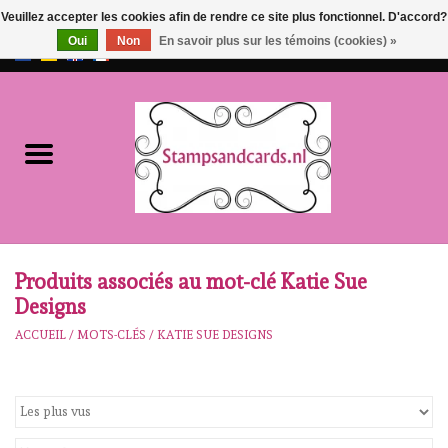
Veuillez accepter les cookies afin de rendre ce site plus fonctionnel. D'accord?
Oui
Non
En savoir plus sur les témoins (cookies) »
EUR
/
GBP
0 Articles - €0,00
Accueil
NOUVEAU!!
pre-order
Karen Burniston
Produits associés au mot-clé Katie Sue
Designs
Crealies
ACCUEIL
/
MOTS-CLÉS
/
KATIE SUE DESIGNS
workshops
Notre Marques