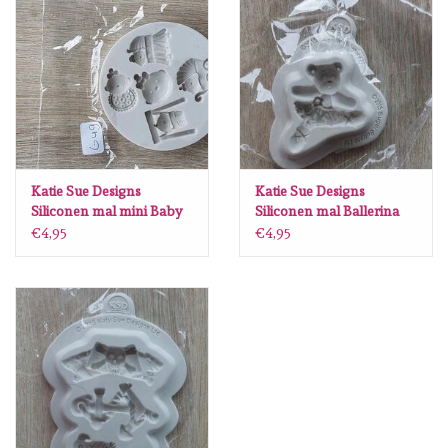
diversen
embossingpoeders
inkleurbenodigdheden
Lint
Katie Sue Designs
Katie Sue Designs
Siliconen mal mini Baby
Siliconen mal Ballerina
girl G49
Beer S56
€4,95
€4,95
Lijm/ tape
gereedschap
stansmachine en toebehoren
schudmateriaal