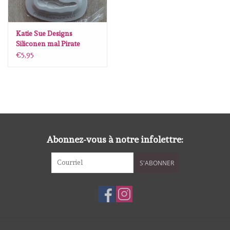
Lesia Zgharda
Katie Sue Designs
Magnolia
Siliconen mal Pirate
accessoires S44
€5,95
Zig Kuretake
OLO Markers
Impronte D'autore
Abonnez-vous à notre infolettre:
Uitverkoop
S'ABONNER
Modascrap
Siliconen mal