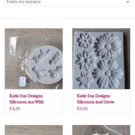
mallen
Stempels
stempelinkt
stempelaccesoires
papier (blokjes) &
embellishments
Katie Sue Designs
Katie Sue Designs
Siliconen ma Wild
Siliconen mal Grote
Embellishment/bedeltjes
Animals G18
Bloemen S87
€4,95
€9,95
Mixed Media