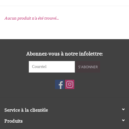
mallen
Aucun produit n'a été trouvé...
Stempels
stempelinkt
Abonnez-vous à notre infolettre:
stempelaccesoires
S'ABONNER
papier (blokjes) &
embellishments
Embellishment/bedeltjes
Service à la clientèle
Mixed Media
Produits