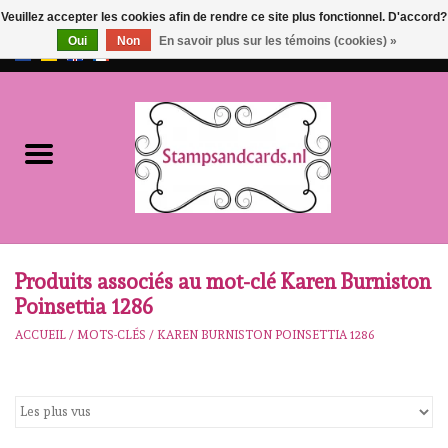
Veuillez accepter les cookies afin de rendre ce site plus fonctionnel. D'accord?
Oui
Non
En savoir plus sur les témoins (cookies) »
EUR
/
GBP
0 Articles - €0,00
Accueil
NOUVEAU!!
pre-order
Karen Burniston
Produits associés au mot-clé Karen Burniston
Poinsettia 1286
Crealies
ACCUEIL
/
MOTS-CLÉS
/
KAREN BURNISTON POINSETTIA 1286
workshops
Notre Marques