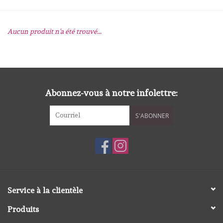
mallen
Aucun produit n'a été trouvé...
Stempels
stempelinkt
Abonnez-vous à notre infolettre:
stempelaccesoires
S'ABONNER
papier (blokjes) &
embellishments
Embellishment/bedeltjes
Service à la clientèle
Mixed Media
Produits