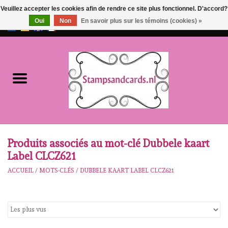
Veuillez accepter les cookies afin de rendre ce site plus fonctionnel. D'accord?
Oui
Non
En savoir plus sur les témoins (cookies) »
EUR
/
GBP
0 Articles - €0,00
Accueil
NOUVEAU!!
pre-order
Karen Burniston
Produits associés au mot-clé Dubbele kaart
Label CLCZ621
Crealies
ACCUEIL
/
MOTS-CLÉS
/
DUBBELE KAART LABEL CLCZ621
workshops
Notre Marques