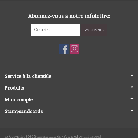
diversen
Abonnez-vous à notre infolettre:
embossingpoeders
S'ABONNER
inkleurbenodigdheden
Lint
Lijm/ tape
Service à la clientèle
Produits
gereedschap
Mon compte
stansmachine en toebehoren
Stampsandcards
schudmateriaal
© Copyright 2026 Stampsandcards - Powered by
Lightspeed