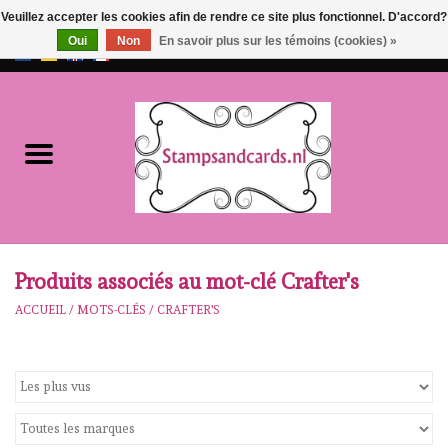
Veuillez accepter les cookies afin de rendre ce site plus fonctionnel. D'accord?
Oui
Non
En savoir plus sur les témoins (cookies) »
EUR
/
GBP
0 Articles - €0,00
Accueil
NOUVEAU!!
pre-order
Karen Burniston
Produits associés au mot-clé Crafter's
ACCUEIL
/
MOTS-CLÉS
/
CRAFTER'S
Crealies
workshops
Notre Marques