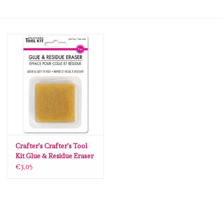
mallen
Stempels
stempelinkt
stempelaccesoires
papier (blokjes) &
embellishments
Crafter's Crafter's Tool
Kit Glue & Residue Eraser
€3,05
Embellishment/bedeltjes
Mixed Media