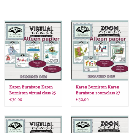
mallen
Stempels
stempelinkt
stempelaccesoires
papier (blokjes) &
embellishments
Karen Burniston Karen
Karen Burniston Karen
Burniston virtual class 25
Burniston zoomclass 27
juli 2026 ALLEEN PAPIER
juni 2027 ALLEEN PAPIER
€30,00
€30,00
Embellishment/bedeltjes
Mixed Media