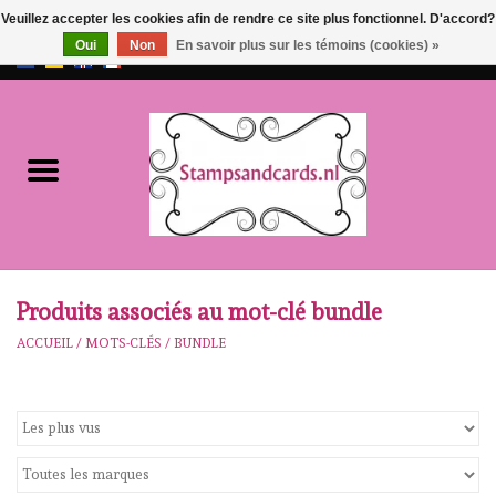
Veuillez accepter les cookies afin de rendre ce site plus fonctionnel. D'accord?
Oui
Non
En savoir plus sur les témoins (cookies) »
EUR
/
GBP
0 Articles - €0,00
Accueil
NOUVEAU!!
pre-order
Karen Burniston
Produits associés au mot-clé bundle
ACCUEIL
/
MOTS-CLÉS
/
BUNDLE
Crealies
workshops
Notre Marques