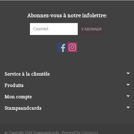
diversen
Abonnez-vous à notre infolettre:
embossingpoeders
S'ABONNER
inkleurbenodigdheden
Lint
Lijm/ tape
Service à la clientèle
Produits
gereedschap
Mon compte
stansmachine en toebehoren
Stampsandcards
schudmateriaal
© Copyright 2026 Stampsandcards - Powered by
Lightspeed