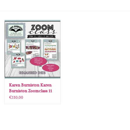
mallen
Stempels
stempelinkt
stempelaccesoires
papier (blokjes) &
embellishments
Karen Burniston Karen
Burniston Zoomclass 11
januari 2025 bundel met
€110,00
Embellishment/bedeltjes
mallen
Mixed Media