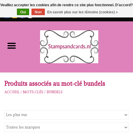
Veuillez accepter les cookies afin de rendre ce site plus fonctionnel. D'accord?
Oui
Non
En savoir plus sur les témoins (cookies) »
EUR
/
GBP
0 Articles - €0,00
Accueil
NOUVEAU!!
pre-order
Karen Burniston
Produits associés au mot-clé bundels
ACCUEIL
/
MOTS-CLÉS
/
BUNDELS
Crealies
workshops
Notre Marques