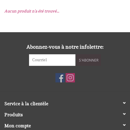
Aucun produit n'a été trouvé...
mallen
Stempels
stempelinkt
Abonnez-vous à notre infolettre:
S'ABONNER
stempelaccesoires
papier (blokjes) &
embellishments
Embellishment/bedeltjes
Service à la clientèle
Produits
Mixed Media
Mon compte