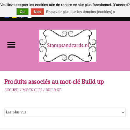
Veuillez accepter les cookies afin de rendre ce site plus fonctionnel. D'accord?
Oui
Non
En savoir plus sur les témoins (cookies) »
EUR
/
GBP
0 Articles - €0,00
Accueil
NOUVEAU!!
pre-order
Karen Burniston
Produits associés au mot-clé Build up
ACCUEIL
/
MOTS-CLÉS
/
BUILD UP
Crealies
workshops
Notre Marques