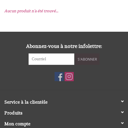
Aucun produit n'a été trouvé...
mallen
Stempels
stempelinkt
Abonnez-vous à notre infolettre:
S'ABONNER
stempelaccesoires
papier (blokjes) &
embellishments
Embellishment/bedeltjes
Service à la clientèle
Produits
Mixed Media
Mon compte