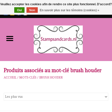
Veuillez accepter les cookies afin de rendre ce site plus fonctionnel. D'accord?
Oui
Non
En savoir plus sur les témoins (cookies) »
EUR
/
GBP
0 Articles - €0,00
Accueil
NOUVEAU!!
pre-order
Karen Burniston
Produits associés au mot-clé brush houder
ACCUEIL
/
MOTS-CLÉS
/
BRUSH HOUDER
Crealies
workshops
Notre Marques