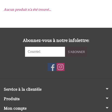
Aucun produit n'a été trouvé...
mallen
Stempels
stempelinkt
Abonnez-vous à notre infolettre:
S'ABONNER
stempelaccesoires
papier (blokjes) &
embellishments
Embellishment/bedeltjes
Service à la clientèle
Produits
Mixed Media
Mon compte