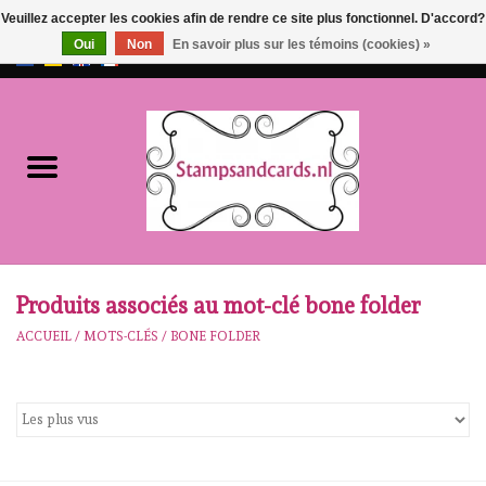
Veuillez accepter les cookies afin de rendre ce site plus fonctionnel. D'accord?
Oui
Non
En savoir plus sur les témoins (cookies) »
EUR
/
GBP
0 Articles - €0,00
Accueil
NOUVEAU!!
pre-order
Karen Burniston
Produits associés au mot-clé bone folder
ACCUEIL
/
MOTS-CLÉS
/
BONE FOLDER
Crealies
workshops
Notre Marques