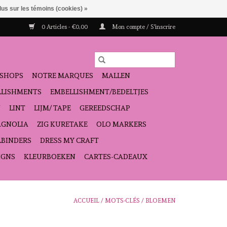
lus sur les témoins (cookies) »
0 Articles - €0,00
Mon compte / S'inscrire
SHOPS
NOTRE MARQUES
MALLEN
ELLISHMENTS
EMBELLISHMENT/BEDELTJES
N
LINT
LIJM/ TAPE
GEREEDSCHAP
GNOLIA
ZIG KURETAKE
OLO MARKERS
LBINDERS
DRESS MY CRAFT
IGNS
KLEURBOEKEN
CARTES-CADEAUX
ACCUEIL
/
MOTS-CLÉS
/
BLOEMEN