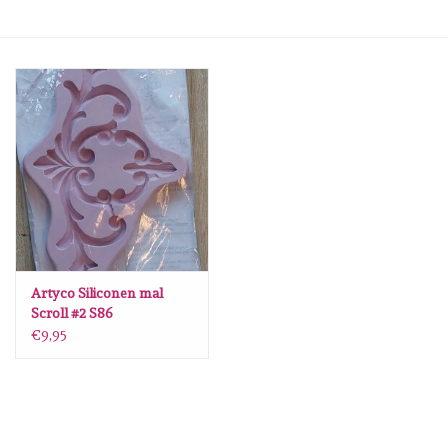
mallen
Stempels
stempelinkt
stempelaccesoires
papier (blokjes) &
embellishments
Artyco Siliconen mal
Scroll #2 S86
€9,95
Embellishment/bedeltjes
Mixed Media