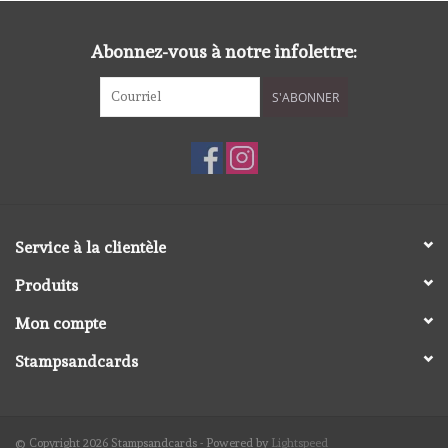
diversen
Abonnez-vous à notre infolettre:
embossingpoeders
S'ABONNER
inkleurbenodigdheden
Lint
Lijm/ tape
Service à la clientèle
Produits
gereedschap
Mon compte
stansmachine en toebehoren
Stampsandcards
schudmateriaal
© Copyright 2026 Stampsandcards - Powered by
Lightspeed