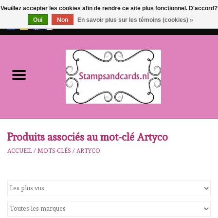
Veuillez accepter les cookies afin de rendre ce site plus fonctionnel. D'accord?
Oui
Non
En savoir plus sur les témoins (cookies) »
EUR
/
GBP
0 Articles - €0,00
Accueil
NOUVEAU!!
pre-order
Karen Burniston
Produits associés au mot-clé Artyco
ACCUEIL
/
MOTS-CLÉS
/
ARTYCO
Crealies
workshops
Notre Marques