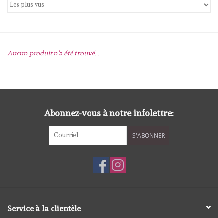
mallen
Stempels
Aucun produit n'a été trouvé...
stempelinkt
stempelaccesoires
Abonnez-vous à notre infolettre:
papier (blokjes) &
S'ABONNER
embellishments
Embellishment/bedeltjes
Mixed Media
Service à la clientèle