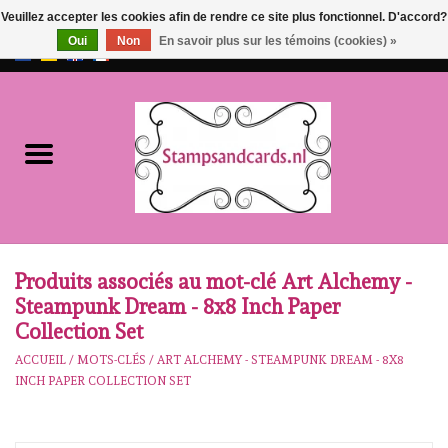
Veuillez accepter les cookies afin de rendre ce site plus fonctionnel. D'accord?
Oui
Non
En savoir plus sur les témoins (cookies) »
EUR
/
GBP
0 Articles - €0,00
Accueil
NOUVEAU!!
pre-order
Karen Burniston
Produits associés au mot-clé Art Alchemy -
Steampunk Dream - 8x8 Inch Paper
Crealies
Collection Set
ACCUEIL
/
MOTS-CLÉS
/
ART ALCHEMY - STEAMPUNK DREAM - 8X8
workshops
INCH PAPER COLLECTION SET
Notre Marques