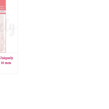
Uniquely
 mm set van
ANIER
 Uniquely
n 10 mm