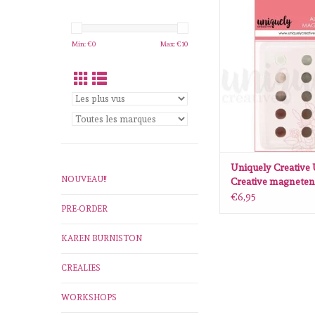
Uniquely Creative 
Creative magneten 10
10st
Min: €
0
Max: €
10
AJOUTER AU P
Uniquely Creative
NOUVEAU!!
Creative magnete
set van 10st
€6,95
PRE-ORDER
KAREN BURNISTON
CREALIES
WORKSHOPS