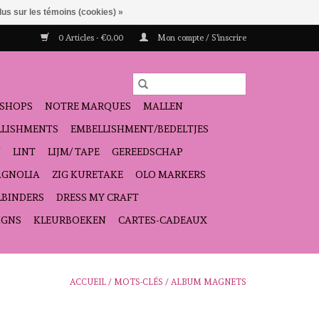
lus sur les témoins (cookies) »
0 Articles - €0,00
Mon compte / S'inscrire
SHOPS
NOTRE MARQUES
MALLEN
ELLISHMENTS
EMBELLISHMENT/BEDELTJES
N
LINT
LIJM/ TAPE
GEREEDSCHAP
GNOLIA
ZIG KURETAKE
OLO MARKERS
LBINDERS
DRESS MY CRAFT
IGNS
KLEURBOEKEN
CARTES-CADEAUX
ACCUEIL
/
MOTS-CLÉS
/
ALBUM MAGNETS