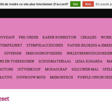
afin de rendre ce site plus fonctionnel. D'accord?
Oui
Non
En savoir p
UVEAU!!
PRE-ORDER
KAREN BURNISTON
CREALIES
WORK
STEMPELINKT
STEMPELACCESOIRES
PAPIER (BLOKJES) & EMB
DIVERSEN
EMBOSSINGPOEDERS
INKLEURBENODIGDHEDE
NE EN TOEBEHOREN
SCHUDMATERIAAL
LESIA ZGHARDA
MA
'AUTORE
UITVERKOOP
MODASCRAP
SILICONEN MAL
SPEL
EATIVE
JUFFROUW MUIS
MEMORYBOX
PURPLE ONION DES
eset