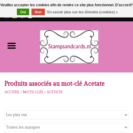
Veuillez accepter les cookies afin de rendre ce site plus fonctionnel. D'accord?
Oui
Non
En savoir plus sur les témoins (cookies) »
EUR
/
GBP
0 Articles - €0,00
Accueil
NOUVEAU!!
pre-order
Karen Burniston
Produits associés au mot-clé Acetate
ACCUEIL
/
MOTS-CLÉS
/
ACETATE
Crealies
workshops
Notre Marques