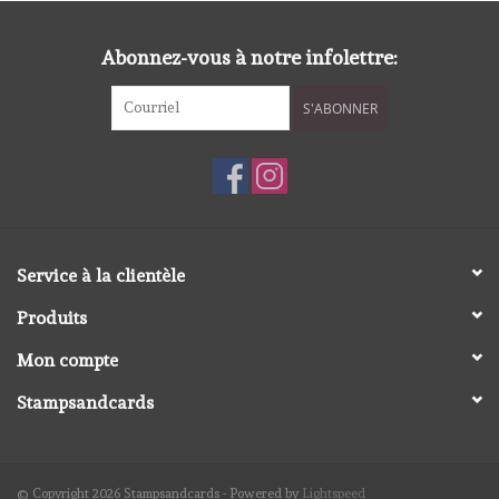
diversen
Abonnez-vous à notre infolettre:
embossingpoeders
S'ABONNER
inkleurbenodigdheden
Lint
Lijm/ tape
Service à la clientèle
Produits
gereedschap
Mon compte
stansmachine en toebehoren
Stampsandcards
schudmateriaal
© Copyright 2026 Stampsandcards - Powered by
Lightspeed