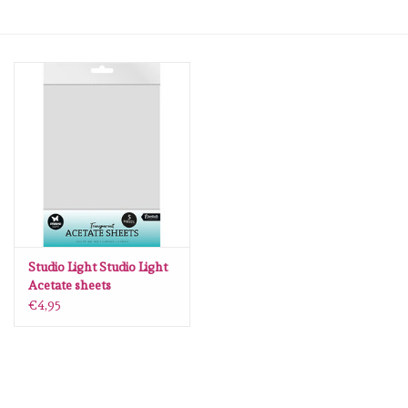
mallen
Stempels
stempelinkt
stempelaccesoires
papier (blokjes) &
embellishments
Studio Light Studio Light
Acetate sheets
Transparent
€4,95
Embellishment/bedeltjes
Consumables nr.13 SL-
ES-ACS13
Mixed Media