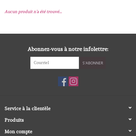
Aucun produit n'a été trouvé...
mallen
Stempels
stempelinkt
Abonnez-vous à notre infolettre:
S'ABONNER
stempelaccesoires
papier (blokjes) &
embellishments
Embellishment/bedeltjes
Service à la clientèle
Produits
Mixed Media
Mon compte