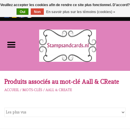
Veuillez accepter les cookies afin de rendre ce site plus fonctionnel. D'accord?
Oui
Non
En savoir plus sur les témoins (cookies) »
EUR
/
GBP
0 Articles - €0,00
Accueil
NOUVEAU!!
pre-order
Karen Burniston
Produits associés au mot-clé Aall & CReate
ACCUEIL
/
MOTS-CLÉS
/
AALL & CREATE
Crealies
workshops
Notre Marques