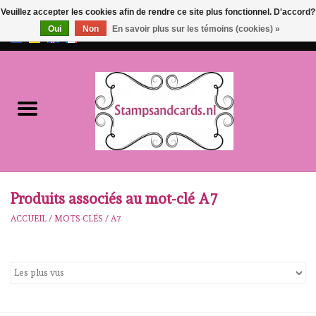
Veuillez accepter les cookies afin de rendre ce site plus fonctionnel. D'accord?
Oui
Non
En savoir plus sur les témoins (cookies) »
EUR
/
GBP
0 Articles - €0,00
Accueil
NOUVEAU!!
pre-order
Karen Burniston
Produits associés au mot-clé A7
ACCUEIL
/
MOTS-CLÉS
/
A7
Crealies
workshops
Notre Marques