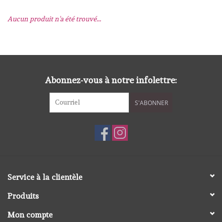
Aucun produit n'a été trouvé...
mallen
Stempels
stempelinkt
Abonnez-vous à notre infolettre:
S'ABONNER
stempelaccesoires
papier (blokjes) &
embellishments
Embellishment/bedeltjes
Service à la clientèle
Produits
Mixed Media
Mon compte