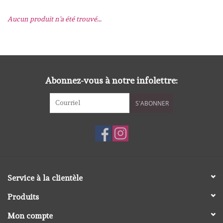
Aucun produit n'a été trouvé...
mallen
Stempels
stempelinkt
Abonnez-vous à notre infolettre:
S'ABONNER
stempelaccesoires
papier (blokjes) &
embellishments
Embellishment/bedeltjes
Service à la clientèle
Produits
Mixed Media
Mon compte