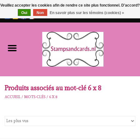
Veuillez accepter les cookies afin de rendre ce site plus fonctionnel. D'accord?
Oui
Non
En savoir plus sur les témoins (cookies) »
EUR
/
GBP
0 Articles - €0,00
Accueil
NOUVEAU!!
pre-order
Karen Burniston
Produits associés au mot-clé 6 x 8
ACCUEIL
/
MOTS-CLÉS
/
6 X 8
Crealies
workshops
Notre Marques