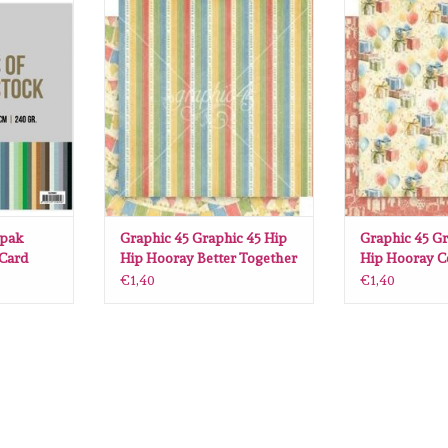
tiepak
Graphic 45 Graphic 45 Hip Hip
Graphic 45 Gra
 Deco - SC -
Hooray Better Together 12 x12
Hooray Celebrat
AJOUTER AU PANIER
AJOUTER 
ANIER
epak
Graphic 45 Graphic 45 Hip
Graphic 45 Gr
 Card
Hip Hooray Better Together
Hip Hooray Ce
ts
12 x12
me 12 x12
€1,40
€1,40