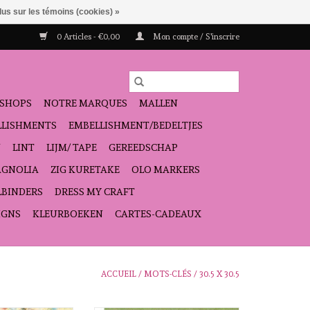
lus sur les témoins (cookies) »
0 Articles - €0,00
Mon compte / S'inscrire
SHOPS
NOTRE MARQUES
MALLEN
ELLISHMENTS
EMBELLISHMENT/BEDELTJES
N
LINT
LIJM/ TAPE
GEREEDSCHAP
GNOLIA
ZIG KURETAKE
OLO MARKERS
LBINDERS
DRESS MY CRAFT
IGNS
KLEURBOEKEN
CARTES-CADEAUX
ACCUEIL
/
MOTS-CLÉS
/
30.5 X 30.5