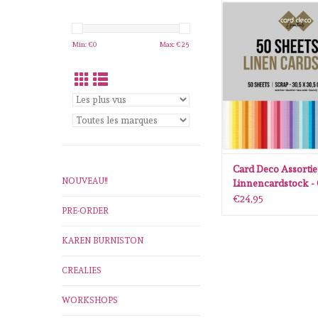
Card Deco Assor
Linnencardstock - Card
50 Sheets
Min: €
0
Max: €
25
AJOUTER AU P
Card Deco Assorti
NOUVEAU!!
Linnencardstock -
Deco - SC - 50 Shee
€24,95
PRE-ORDER
KAREN BURNISTON
CREALIES
WORKSHOPS