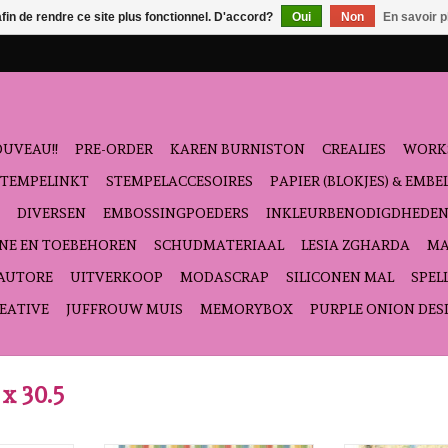
afin de rendre ce site plus fonctionnel. D'accord?
Oui
Non
En savoir p
UVEAU!!
PRE-ORDER
KAREN BURNISTON
CREALIES
WORK
STEMPELINKT
STEMPELACCESOIRES
PAPIER (BLOKJES) & EMB
DIVERSEN
EMBOSSINGPOEDERS
INKLEURBENODIGDHEDE
NE EN TOEBEHOREN
SCHUDMATERIAAL
LESIA ZGHARDA
MA
'AUTORE
UITVERKOOP
MODASCRAP
SILICONEN MAL
SPEL
EATIVE
JUFFROUW MUIS
MEMORYBOX
PURPLE ONION DES
 x 30.5