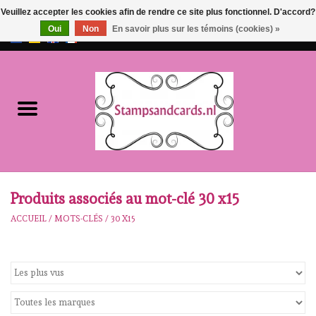
Veuillez accepter les cookies afin de rendre ce site plus fonctionnel. D'accord?
Oui
Non
En savoir plus sur les témoins (cookies) »
EUR
/
GBP
0 Articles - €0,00
Accueil
NOUVEAU!!
pre-order
Karen Burniston
Produits associés au mot-clé 30 x15
ACCUEIL
/
MOTS-CLÉS
/
30 X15
Crealies
workshops
Notre Marques