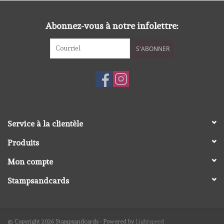
diversen
Abonnez-vous à notre infolettre:
embossingpoeders
S'ABONNER
inkleurbenodigdheden
Lint
Lijm/ tape
Service à la clientèle
Produits
gereedschap
Mon compte
stansmachine en toebehoren
Stampsandcards
schudmateriaal
© Copyright 2026 Stampsandcards - Powered by
Lightspeed