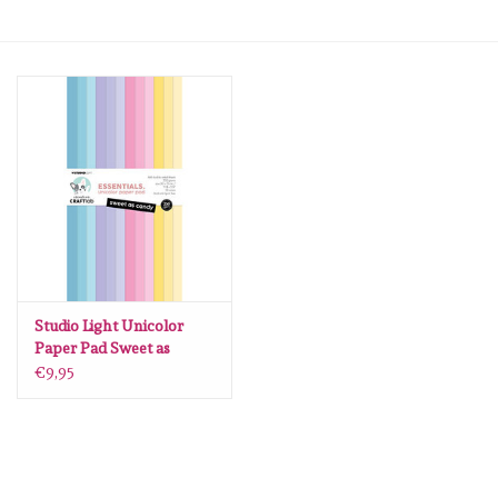
mallen
Stempels
stempelinkt
stempelaccesoires
papier (blokjes) &
embellishments
Studio Light Unicolor
Paper Pad Sweet as
candy Essentials nr.357
€9,95
Embellishment/bedeltjes
CCL-ES-UPP357
Mixed Media