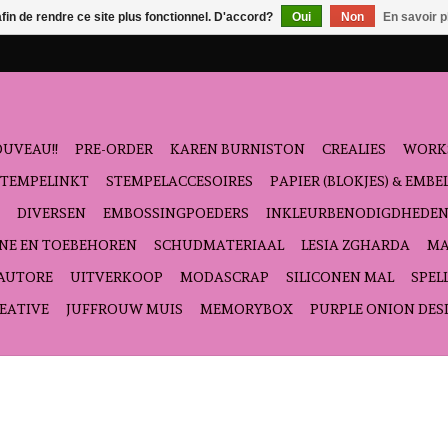
afin de rendre ce site plus fonctionnel. D'accord?
Oui
Non
En savoir p
UVEAU!!
PRE-ORDER
KAREN BURNISTON
CREALIES
WORK
STEMPELINKT
STEMPELACCESOIRES
PAPIER (BLOKJES) & EMB
DIVERSEN
EMBOSSINGPOEDERS
INKLEURBENODIGDHEDE
NE EN TOEBEHOREN
SCHUDMATERIAAL
LESIA ZGHARDA
MA
'AUTORE
UITVERKOOP
MODASCRAP
SILICONEN MAL
SPEL
EATIVE
JUFFROUW MUIS
MEMORYBOX
PURPLE ONION DES