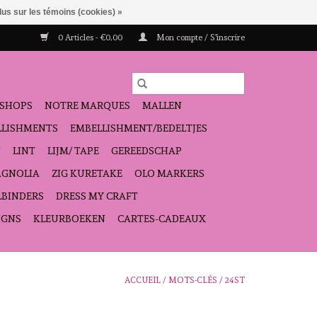
lus sur les témoins (cookies) »
0 Articles - €0,00
Mon compte / S'inscrire
SHOPS
NOTRE MARQUES
MALLEN
ELLISHMENTS
EMBELLISHMENT/BEDELTJES
N
LINT
LIJM/ TAPE
GEREEDSCHAP
GNOLIA
ZIG KURETAKE
OLO MARKERS
LBINDERS
DRESS MY CRAFT
IGNS
KLEURBOEKEN
CARTES-CADEAUX
ACCUEIL
/
MOTS-CLÉS
/
24ST