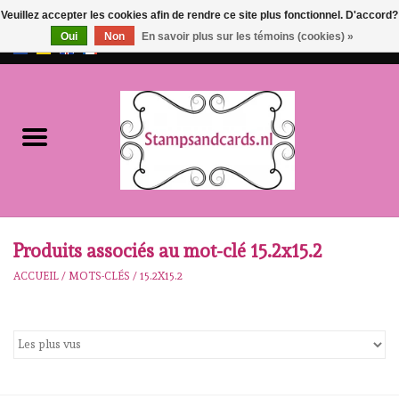
Veuillez accepter les cookies afin de rendre ce site plus fonctionnel. D'accord?
Oui
Non
En savoir plus sur les témoins (cookies) »
EUR
/
GBP
0 Articles - €0,00
Accueil
NOUVEAU!!
pre-order
Karen Burniston
Produits associés au mot-clé 15.2x15.2
ACCUEIL
/
MOTS-CLÉS
/
15.2X15.2
Crealies
workshops
Notre Marques