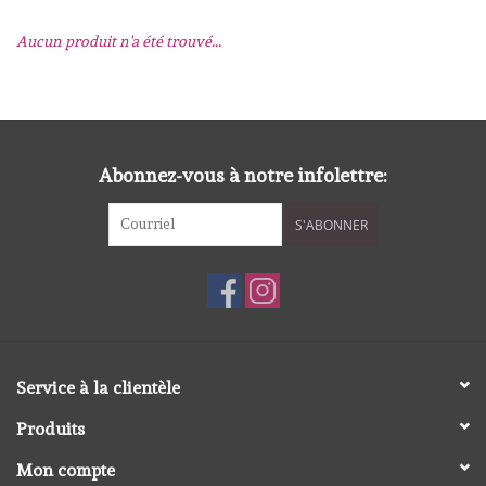
Aucun produit n'a été trouvé...
mallen
Stempels
stempelinkt
Abonnez-vous à notre infolettre:
S'ABONNER
stempelaccesoires
papier (blokjes) &
embellishments
Embellishment/bedeltjes
Service à la clientèle
Produits
Mixed Media
Mon compte