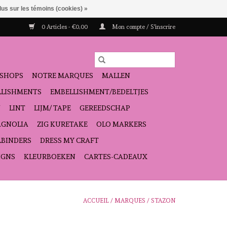
lus sur les témoins (cookies) »
0 Articles - €0,00
Mon compte / S'inscrire
SHOPS
NOTRE MARQUES
MALLEN
ELLISHMENTS
EMBELLISHMENT/BEDELTJES
N
LINT
LIJM/ TAPE
GEREEDSCHAP
GNOLIA
ZIG KURETAKE
OLO MARKERS
LBINDERS
DRESS MY CRAFT
IGNS
KLEURBOEKEN
CARTES-CADEAUX
ACCUEIL
/
MARQUES
/
STAZON