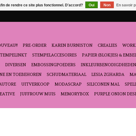
afin de rendre ce site plus fonctionnel. D'accord?
Oui
Non
En savoir p
UVEAU!!
PRE-ORDER
KAREN BURNISTON
CREALIES
WORK
STEMPELINKT
STEMPELACCESOIRES
PAPIER (BLOKJES) & EMB
DIVERSEN
EMBOSSINGPOEDERS
INKLEURBENODIGDHEDE
NE EN TOEBEHOREN
SCHUDMATERIAAL
LESIA ZGHARDA
MA
'AUTORE
UITVERKOOP
MODASCRAP
SILICONEN MAL
SPEL
EATIVE
JUFFROUW MUIS
MEMORYBOX
PURPLE ONION DES