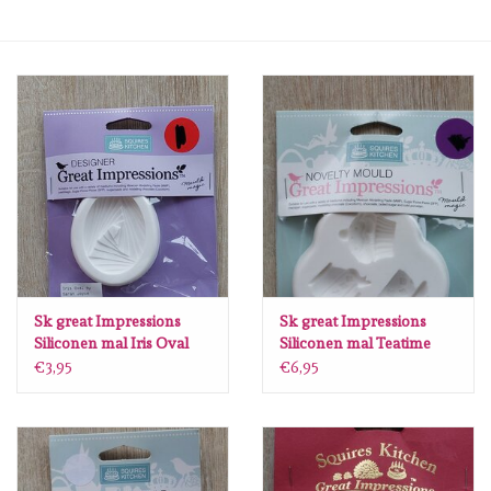
mallen
Stempels
stempelinkt
stempelaccesoires
papier (blokjes) &
embellishments
Sk great Impressions
Sk great Impressions
Siliconen mal Iris Oval
Siliconen mal Teatime
treat 2
€3,95
€6,95
Embellishment/bedeltjes
Mixed Media