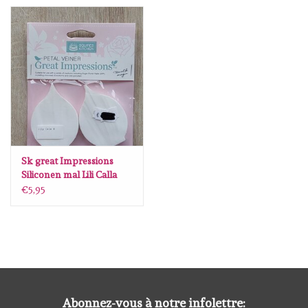
Spellbinders
Dress My Craft
Uniquely Creative
Juffrouw Muis
Memorybox
Sk great Impressions
Siliconen mal Lili Calla
Veiner M
€5,95
Purple Onion Designs
Kleurboeken
Cartes-cadeaux
Abonnez-vous à notre infolettre: