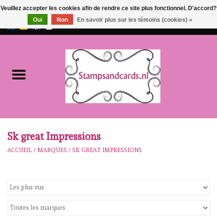
Veuillez accepter les cookies afin de rendre ce site plus fonctionnel. D'accord?
Oui
Non
En savoir plus sur les témoins (cookies) »
EUR
/
GBP
0 Articles - €0,00
Accueil
NOUVEAU!!
pre-order
Karen Burniston
Sk great Impressions
ACCUEIL
/
MARQUES
/
SK GREAT IMPRESSIONS
Crealies
workshops
Notre Marques