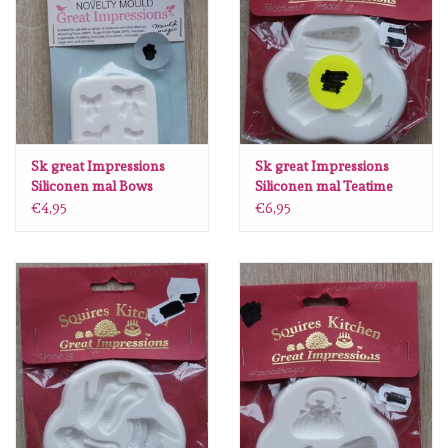
diversen
embossingpoeders
inkleurbenodigdheden
Sk great Impressions
Sk great Impressions
Lint
Siliconen mal Bows
Siliconen mal Teatime
treat SK3
€4,95
€6,95
Lijm/ tape
gereedschap
stansmachine en toebehoren
schudmateriaal