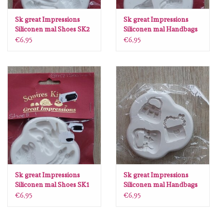
Lesia Zgharda
Sk great Impressions
Sk great Impressions
Siliconen mal Shoes SK2
Siliconen mal Handbags
Magnolia
SK4
€6,95
€6,95
Zig Kuretake
OLO Markers
Impronte D'autore
Uitverkoop
Modascrap
Sk great Impressions
Sk great Impressions
Siliconen mal Shoes SK1
Siliconen mal Handbags
2 SK5
Siliconen mal
€6,95
€6,95