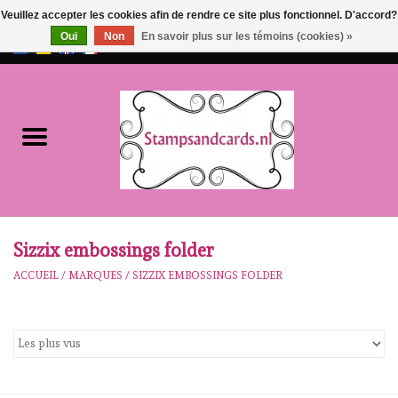
Veuillez accepter les cookies afin de rendre ce site plus fonctionnel. D'accord?
Oui
Non
En savoir plus sur les témoins (cookies) »
EUR
/
GBP
0 Articles - €0,00
Accueil
NOUVEAU!!
pre-order
Karen Burniston
Sizzix embossings folder
ACCUEIL
/
MARQUES
/
SIZZIX EMBOSSINGS FOLDER
Crealies
workshops
Notre Marques