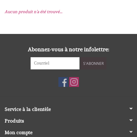
Aucun produit n'a été trouvé...
mallen
Stempels
stempelinkt
Abonnez-vous à notre infolettre:
S'ABONNER
stempelaccesoires
papier (blokjes) &
embellishments
Embellishment/bedeltjes
Service à la clientèle
Produits
Mixed Media
Mon compte