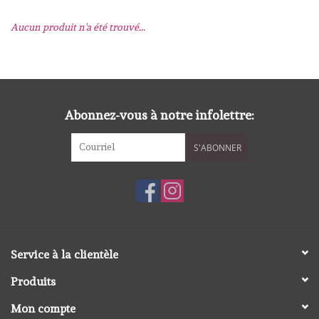
Aucun produit n'a été trouvé...
mallen
Stempels
stempelinkt
Abonnez-vous à notre infolettre:
S'ABONNER
stempelaccesoires
papier (blokjes) &
embellishments
Embellishment/bedeltjes
Service à la clientèle
Produits
Mixed Media
Mon compte