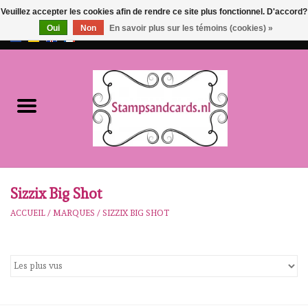
Veuillez accepter les cookies afin de rendre ce site plus fonctionnel. D'accord?
Oui
Non
En savoir plus sur les témoins (cookies) »
EUR
/
GBP
0 Articles - €0,00
Accueil
NOUVEAU!!
pre-order
Karen Burniston
Sizzix Big Shot
ACCUEIL
/
MARQUES
/
SIZZIX BIG SHOT
Crealies
workshops
Notre Marques