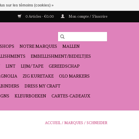
lus sur les témoins (cookies) »
0 Articles - €0,00
Mon compte / S'inscrire
SHOPS
NOTRE MARQUES
MALLEN
ELLISHMENTS
EMBELLISHMENT/BEDELTJES
N
LINT
LIJM/ TAPE
GEREEDSCHAP
GNOLIA
ZIG KURETAKE
OLO MARKERS
LBINDERS
DRESS MY CRAFT
IGNS
KLEURBOEKEN
CARTES-CADEAUX
ACCUEIL
/
MARQUES
/
SCHNEIDER