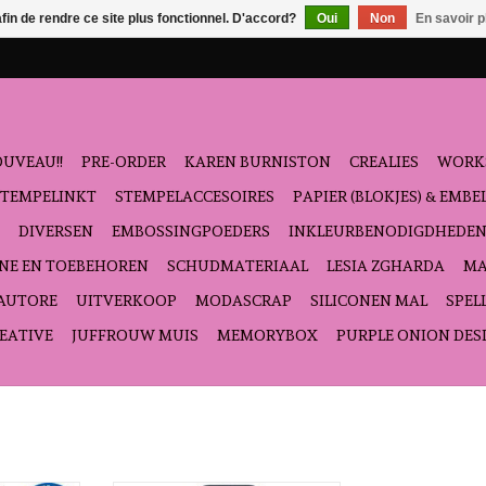
afin de rendre ce site plus fonctionnel. D'accord?
Oui
Non
En savoir p
UVEAU!!
PRE-ORDER
KAREN BURNISTON
CREALIES
WORK
STEMPELINKT
STEMPELACCESOIRES
PAPIER (BLOKJES) & EMB
DIVERSEN
EMBOSSINGPOEDERS
INKLEURBENODIGDHEDE
NE EN TOEBEHOREN
SCHUDMATERIAAL
LESIA ZGHARDA
MA
'AUTORE
UITVERKOOP
MODASCRAP
SILICONEN MAL
SPEL
EATIVE
JUFFROUW MUIS
MEMORYBOX
PURPLE ONION DES