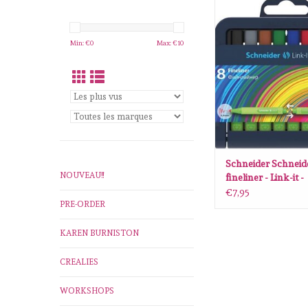
Schneider Schneider f
Link-it - lijnbreedte 0,4
AJOUTER AU P
Min: €
0
Max: €
10
Schneider Schneid
NOUVEAU!!
fineliner - Link-it -
lijnbreedte 0,4 mm 
€7,95
PRE-ORDER
KAREN BURNISTON
CREALIES
WORKSHOPS