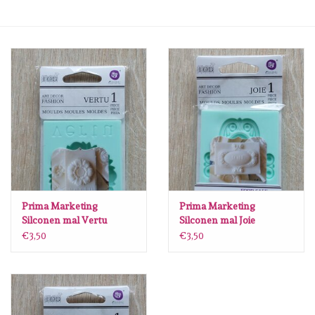
mallen
Stempels
stempelinkt
stempelaccesoires
papier (blokjes) &
embellishments
Prima Marketing
Prima Marketing
Silconen mal Vertu
Silconen mal Joie
€3,50
€3,50
Embellishment/bedeltjes
Mixed Media