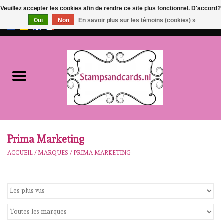
Veuillez accepter les cookies afin de rendre ce site plus fonctionnel. D'accord?
Oui
Non
En savoir plus sur les témoins (cookies) »
EUR
/
GBP
0 Articles - €0,00
Accueil
NOUVEAU!!
pre-order
Karen Burniston
Prima Marketing
ACCUEIL
/
MARQUES
/
PRIMA MARKETING
Crealies
workshops
Notre Marques