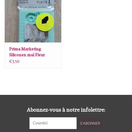
diversen
embossingpoeders
inkleurbenodigdheden
Prima Marketing
Lint
Siliconen mal Fleur
€3,50
Lijm/ tape
gereedschap
stansmachine en toebehoren
Abonnez-vous à notre infolettre:
schudmateriaal
S'ABONNER