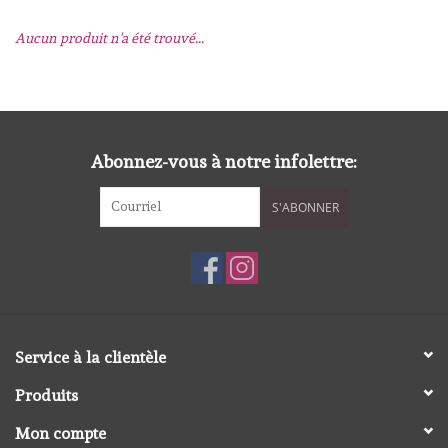
Aucun produit n'a été trouvé...
mallen
Stempels
stempelinkt
Abonnez-vous à notre infolettre:
S'ABONNER
stempelaccesoires
papier (blokjes) &
embellishments
Embellishment/bedeltjes
Service à la clientèle
Produits
Mixed Media
Mon compte