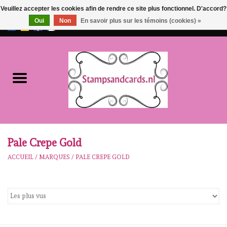
Veuillez accepter les cookies afin de rendre ce site plus fonctionnel. D'accord?
Oui
Non
En savoir plus sur les témoins (cookies) »
EUR
/
GBP
0 Articles - €0,00
Accueil
NOUVEAU!!
pre-order
Karen Burniston
Pale Crepe Gold
ACCUEIL
/
MARQUES
/
PALE CREPE GOLD
Crealies
workshops
Notre Marques