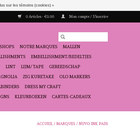
lus sur les témoins (cookies) »
0 Articles - €0,00
Mon compte / S'inscrire
SHOPS
NOTRE MARQUES
MALLEN
ELLISHMENTS
EMBELLISHMENT/BEDELTJES
N
LINT
LIJM/ TAPE
GEREEDSCHAP
GNOLIA
ZIG KURETAKE
OLO MARKERS
LBINDERS
DRESS MY CRAFT
IGNS
KLEURBOEKEN
CARTES-CADEAUX
ACCUEIL
/
MARQUES
/
NUVO INK PADS