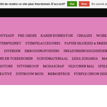
afin de rendre ce site plus fonctionnel. D'accord?
Oui
Non
En savoir p
UVEAU!!
PRE-ORDER
KAREN BURNISTON
CREALIES
WORK
STEMPELINKT
STEMPELACCESOIRES
PAPIER (BLOKJES) & EMB
DIVERSEN
EMBOSSINGPOEDERS
INKLEURBENODIGDHEDE
NE EN TOEBEHOREN
SCHUDMATERIAAL
LESIA ZGHARDA
MA
'AUTORE
UITVERKOOP
MODASCRAP
SILICONEN MAL
SPEL
EATIVE
JUFFROUW MUIS
MEMORYBOX
PURPLE ONION DES